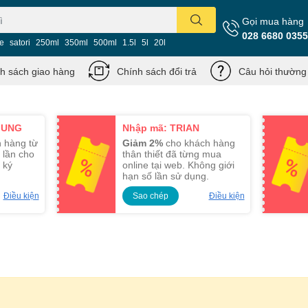
Gọi mua hàng
028 6680 0355
ie
satori
250ml
350ml
500ml
1.5l
5l
20l
h sách giao hàng
Chính sách đổi trả
Câu hỏi thường
MUNG
Nhập mã: TRIAN
 hàng từ
Giảm 2%
cho khách hàng
 lần cho
thân thiết đã từng mua
 ký
online tại web. Không giới
hạn số lần sử dụng.
Điều kiện
Sao chép
Điều kiện