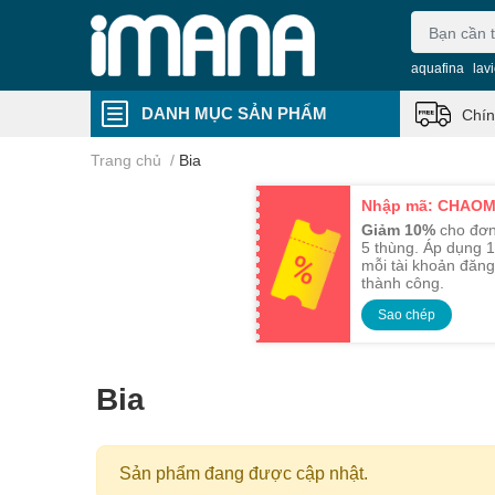
aquafina
lav
DANH MỤC SẢN PHẨM
Chín
Trang chủ
/
Bia
Nhập mã: CHAO
Giảm 10%
cho đơn
5 thùng. Áp dụng 1
mỗi tài khoản đăng
thành công.
Sao chép
Bia
Sản phẩm đang được cập nhật.