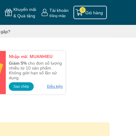
Khuyến mãi
Tài khoản
0
Giỏ hàng
& Quà tặng
Đăng nhập
 gặp?
Nhập mã: MUANHIEU
Giảm 5%
cho đơn số lượng
nhiều từ 10 sản phẩm.
Không giới hạn số lần sử
dụng.
Sao chép
Điều kiện