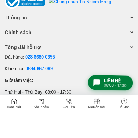
Thông tin
Chính sách
Tổng đài hỗ trợ
Đặt hàng:
028 6680 0355
Khiếu nại:
0984 667 099
Giờ làm việc:
LIÊN HỆ
08:00 - 17:30
Thứ Hai - Thứ Bảy: 08:00 - 17:30
Chủ Nhật & Ngày Lễ: 08:30 - 17:00
Trang chủ
Sản phẩm
Gọi điện
Khuyến mãi
Hỏi đáp
©
iMana.vn
| Công Ty TNHH Sen Việt Water.
GPĐKKD số: 0313923824 do Sở KH & ĐT TPHCM cấp ngày 20/07/2016. Địa
chỉ: 1157/36 Hoàng Sa, Phường 5, Quận Tân Bình, TP.HCM. Điện thoại: 028
6680 0355. Email: info@imana.vn