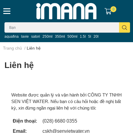
0
aquafina
lavie
satori
250ml
350ml
500ml
1.5l
5l
20l
Trang chủ
/
Liên hệ
Liên hệ
Website được quản lý và vận hành bởi CÔNG TY TNHH
SEN VIỆT WATER. Nếu bạn có câu hỏi hoặc đề nghị bất
kỳ, xin đừng ngần ngại liên hệ với chúng tôi:
Điện thoại:
(028) 6680 0355
Email:
cskh@senvietwater.vn