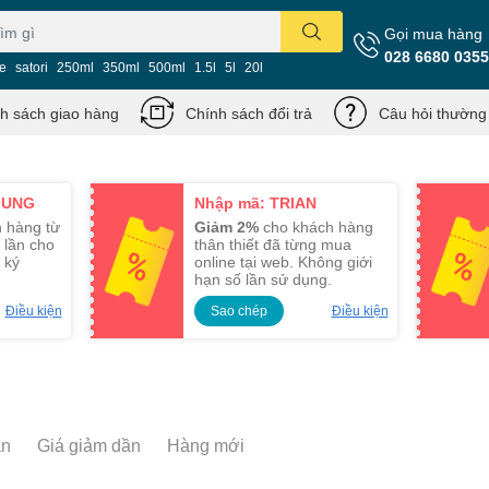
Gọi mua hàng
028 6680 0355
ie
satori
250ml
350ml
500ml
1.5l
5l
20l
h sách giao hàng
Chính sách đổi trả
Câu hỏi thường
MUNG
Nhập mã: TRIAN
 hàng từ
Giảm 2%
cho khách hàng
 lần cho
thân thiết đã từng mua
 ký
online tại web. Không giới
hạn số lần sử dụng.
Điều kiện
Sao chép
Điều kiện
ần
Giá giảm dần
Hàng mới