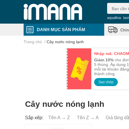
aquafina
lav
DANH MỤC SẢN PHẨM
Chín
Trang chủ
/
Cây nước nóng lạnh
Nhập mã: CHAO
Giảm 10%
cho đơn
5 thùng. Áp dụng 1
mỗi tài khoản đăng
thành công.
Sao chép
Cây nước nóng lạnh
Sắp xếp:
Tên A → Z
Tên Z → A
Giá tăng d