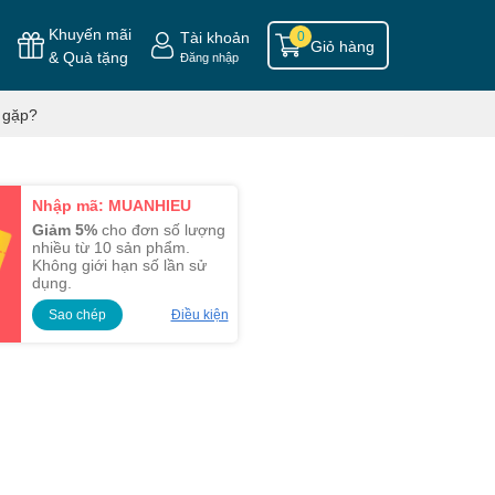
Khuyến mãi
Tài khoản
0
Giỏ hàng
& Quà tặng
Đăng nhập
 gặp?
Nhập mã: MUANHIEU
Giảm 5%
cho đơn số lượng
nhiều từ 10 sản phẩm.
Không giới hạn số lần sử
dụng.
Sao chép
Điều kiện