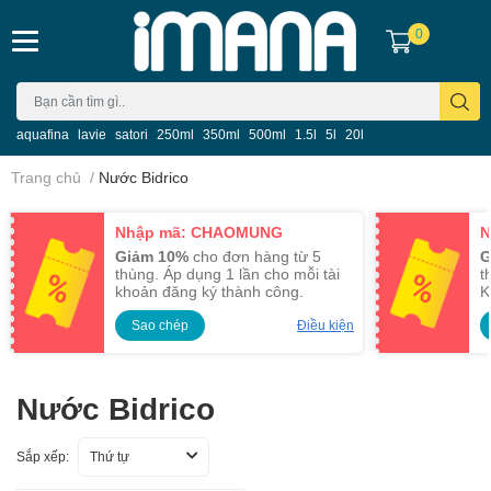
0
aquafina
lavie
satori
250ml
350ml
500ml
1.5l
5l
20l
Trang chủ
/
Nước Bidrico
Nhập mã: CHAOMUNG
N
Giảm 10%
cho đơn hàng từ 5
G
thùng. Áp dụng 1 lần cho mỗi tài
t
khoản đăng ký thành công.
K
Sao chép
Điều kiện
Nước Bidrico
Sắp xếp:
Thứ tự