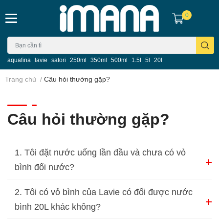
0
aquafina
lavie
satori
250ml
350ml
500ml
1.5l
5l
20l
Trang chủ
/
Câu hỏi thường gặp?
Câu hỏi thường gặp?
1. Tôi đặt nước uống lần đầu và chưa có vỏ
bình đổi nước?
Nước bình 20L (19L) được đổi theo nguyên tắc: 1
2. Tôi có vỏ bình của Lavie có đổi được nước
vỏ bình đổi 1 bình nước. Đối với khách hàng chưa
bình 20L khác không?
có vỏ bình để đổi nước, Quý khách cần đặt
cọc thêm vỏ bình để đổi các lần mua sau này. Quý