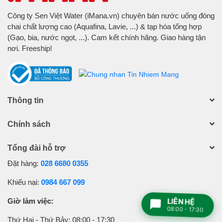
thường để duy trì sự cân bằng nước và sức khỏe
tối ưu. Có một cách phổ biến để tính lượng nước
Công ty Sen Việt Water (iMana.vn) chuyên bán nước uống đóng
cần uống dựa trên trọng lượng cơ thể của bạn.
chai chất lượng cao (Aquafina, Lavie, ...) & tạp hóa tổng hợp
Công thức đơn giản như sau: Lượng nước (lít) =
(Gạo, bia, nước ngọt, ...). Cam kết chính hãng. Giao hàng tận
Trọng lượng cơ thể (kg) x 0.033. Lượng nước này
nơi. Freeship!
có thể thay đổi tùy theo mức độ hoạt động, môi
trường sống, và tình trạng sức khỏe. Uống đủ
nước giúp duy trì sức khỏe và cơ thể hoạt động
hiệu quả.
Thông tin
Chính sách
Tổng đài hỗ trợ
Đặt hàng:
028 6680 0355
Khiếu nại:
0984 667 099
Giờ làm việc:
LIÊN HỆ
08:00 - 17:30
Thứ Hai - Thứ Bảy: 08:00 - 17:30