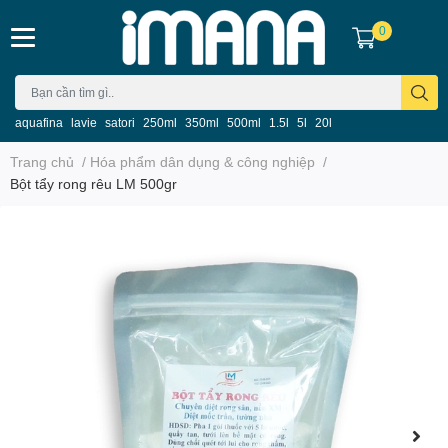
0
aquafina
lavie
satori
250ml
350ml
500ml
1.5l
5l
20l
Trang chủ
/
Hóa phẩm dân dụng & công nghiệp
/
Bột tẩy rong rêu LM 500gr