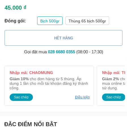
45.000 ₫
Đóng gói:
Bịch 500gr
Thùng 65 bịch 500gr
HẾT HÀNG
Gọi đặt mua
028 6680 0355
(08:00 - 17:30)
Nhập mã: CHAOMUNG
Nhập mã: TR
Giảm 10%
cho đơn hàng từ 5 thùng. Áp
Giảm 2%
cho 
dụng 1 lần cho mỗi tài khoản đăng ký thành
mua online tạ
công.
sử dụng.
Sao chép
Điều kiện
Sao chép
ĐẶC ĐIỂM NỔI BẬT