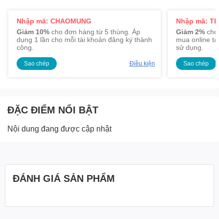
Nhập mã: CHAOMUNG
Nhập mã: TR
Giảm 10%
cho đơn hàng từ 5 thùng. Áp
Giảm 2%
cho 
dụng 1 lần cho mỗi tài khoản đăng ký thành
mua online tạ
công.
sử dụng.
Sao chép
Điều kiện
Sao chép
ĐẶC ĐIỂM NỔI BẬT
Nội dung đang được cập nhật
ĐÁNH GIÁ SẢN PHẨM