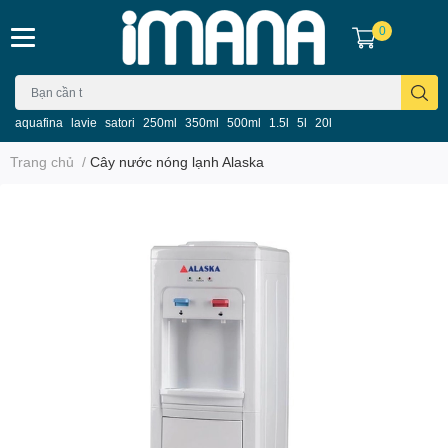
0
aquafina
lavie
satori
250ml
350ml
500ml
1.5l
5l
20l
Trang chủ
/
Cây nước nóng lạnh Alaska