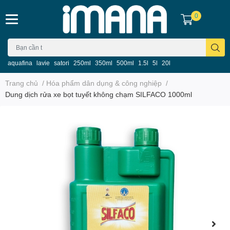
0
aquafina
lavie
satori
250ml
350ml
500ml
1.5l
5l
20l
Trang chủ
/
Hóa phẩm dân dụng & công nghiệp
/
Dung dịch rửa xe bọt tuyết không chạm SILFACO 1000ml