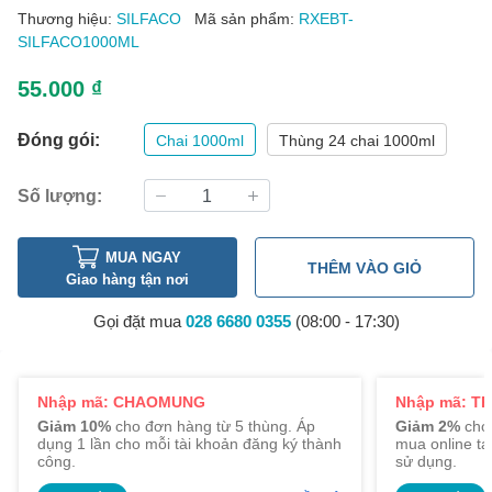
Thương hiệu:
SILFACO
Mã sản phẩm:
RXEBT-
SILFACO1000ML
55.000 ₫
Đóng gói:
Chai 1000ml
Thùng 24 chai 1000ml
Số lượng:
MUA NGAY
THÊM VÀO GIỎ
Giao hàng tận nơi
Gọi đặt mua
028 6680 0355
(08:00 - 17:30)
Nhập mã: CHAOMUNG
Nhập mã: TR
Giảm 10%
cho đơn hàng từ 5 thùng. Áp
Giảm 2%
cho 
dụng 1 lần cho mỗi tài khoản đăng ký thành
mua online tạ
công.
sử dụng.