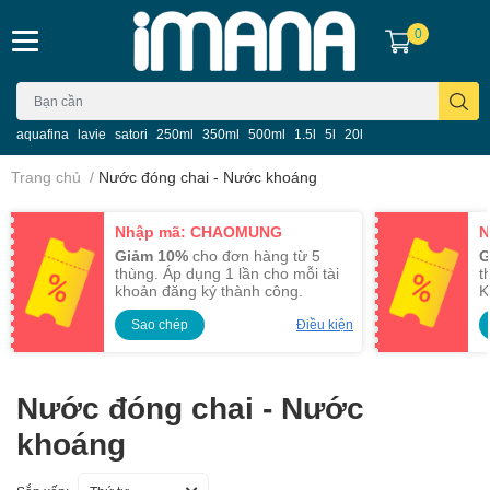
0
aquafina
lavie
satori
250ml
350ml
500ml
1.5l
5l
20l
Trang chủ
/
Nước đóng chai - Nước khoáng
Nhập mã: CHAOMUNG
N
Giảm 10%
cho đơn hàng từ 5
G
thùng. Áp dụng 1 lần cho mỗi tài
t
khoản đăng ký thành công.
K
Sao chép
Điều kiện
Nước đóng chai - Nước
khoáng