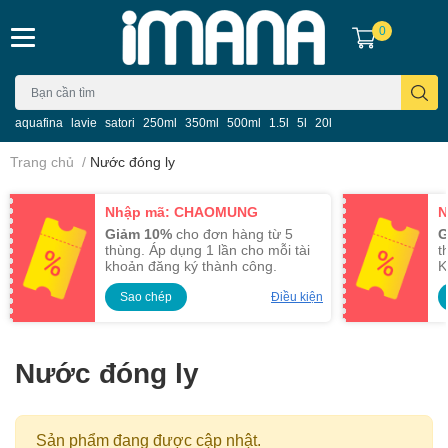
0
aquafina
lavie
satori
250ml
350ml
500ml
1.5l
5l
20l
Trang chủ
/
Nước đóng ly
Nhập mã: CHAOMUNG
N
Giảm 10%
cho đơn hàng từ 5
G
thùng. Áp dụng 1 lần cho mỗi tài
t
khoản đăng ký thành công.
K
Sao chép
Điều kiện
Nước đóng ly
Sản phẩm đang được cập nhật.