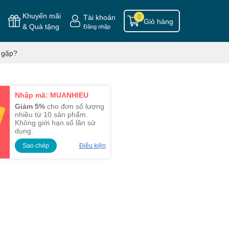
Khuyến mãi
Tài khoản
0
Giỏ hàng
& Quà tặng
Đăng nhập
 gặp?
Nhập mã: MUANHIEU
Giảm 5%
cho đơn số lượng
nhiều từ 10 sản phẩm.
Không giới hạn số lần sử
dụng.
Sao chép
Điều kiện