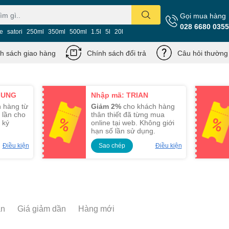
Gọi mua hàng
028 6680 0355
ie
satori
250ml
350ml
500ml
1.5l
5l
20l
h sách giao hàng
Chính sách đổi trả
Câu hỏi thường
MUNG
Nhập mã: TRIAN
 hàng từ
Giảm 2%
cho khách hàng
 lần cho
thân thiết đã từng mua
 ký
online tại web. Không giới
hạn số lần sử dụng.
Điều kiện
Sao chép
Điều kiện
ần
Giá giảm dần
Hàng mới