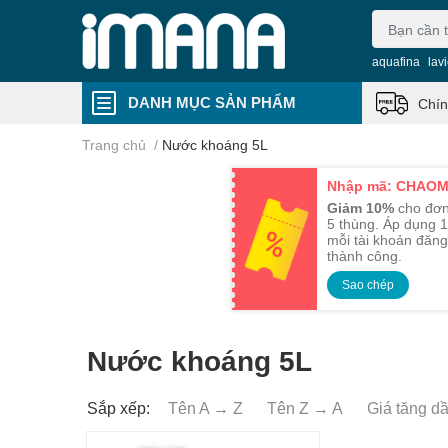
aquafina
lav
DANH MỤC SẢN PHẨM
Chín
Trang chủ
/
Nước khoáng 5L
Nhập mã: CHAO
Giảm 10%
cho đơn
5 thùng. Áp dụng 1
mỗi tài khoản đăng
thành công.
Sao chép
Nước khoáng 5L
Sắp xếp:
Tên A → Z
Tên Z → A
Giá tăng d