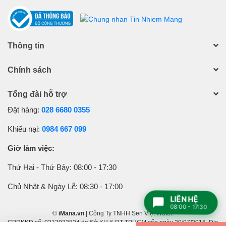
Thông tin
Chính sách
Tổng đài hỗ trợ
Đặt hàng:
028 6680 0355
Khiếu nại:
0984 667 099
Giờ làm việc:
Thứ Hai - Thứ Bảy: 08:00 - 17:30
Chủ Nhật & Ngày Lễ: 08:30 - 17:00
LIÊN HỆ
08:00 - 17:30
©
iMana.vn
| Công Ty TNHH Sen Việt Water.
GPĐKKD số: 0313923824 do Sở KH & ĐT TPHCM cấp ngày 20/07/2016. Địa