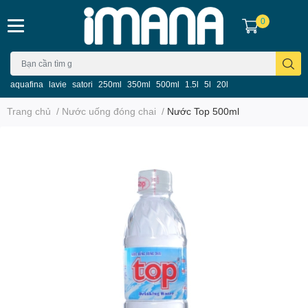
0
aquafina
lavie
satori
250ml
350ml
500ml
1.5l
5l
20l
Trang chủ
/
Nước uống đóng chai
/
Nước Top 500ml