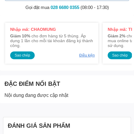
Gọi đặt mua
028 6680 0355
(08:00 - 17:30)
Nhập mã: CHAOMUNG
Nhập mã: TR
Giảm 10%
cho đơn hàng từ 5 thùng. Áp
Giảm 2%
cho 
dụng 1 lần cho mỗi tài khoản đăng ký thành
mua online tạ
công.
sử dụng.
Sao chép
Điều kiện
Sao chép
ĐẶC ĐIỂM NỔI BẬT
Nội dung đang được cập nhật
ĐÁNH GIÁ SẢN PHẨM