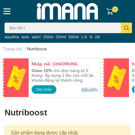
0
aquafina
lavie
satori
250ml
350ml
500ml
1.5l
5l
20l
Trang chủ
/
Nutriboost
Nhập mã: CHAOMUNG
N
Giảm 10%
cho đơn hàng từ 5
G
thùng. Áp dụng 1 lần cho mỗi tài
t
khoản đăng ký thành công.
K
Sao chép
Điều kiện
Nutriboost
Sản phẩm đang được cập nhật.