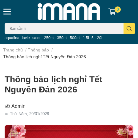
0
aquafina
lavie
satori
250ml
350ml
500ml
1.5l
5l
20l
Trang chủ
/
Thông báo
/
Thông báo lịch nghỉ Tết Nguyên Đán 2026
Thông báo lịch nghỉ Tết
Nguyên Đán 2026
✍ Admin
📅 Thứ Năm, 29/01/2026