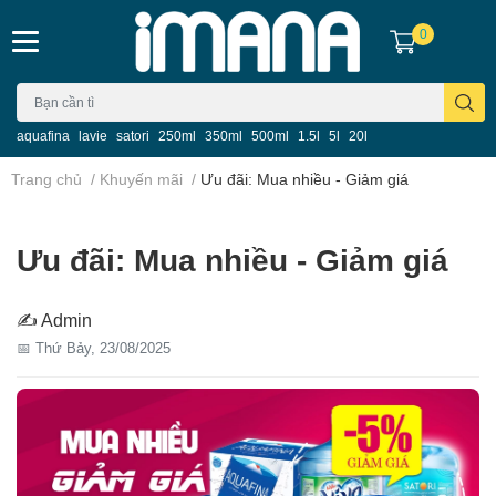
0
aquafina
lavie
satori
250ml
350ml
500ml
1.5l
5l
20l
Trang chủ
/
Khuyến mãi
/
Ưu đãi: Mua nhiều - Giảm giá
Ưu đãi: Mua nhiều - Giảm giá
✍ Admin
📅 Thứ Bảy, 23/08/2025