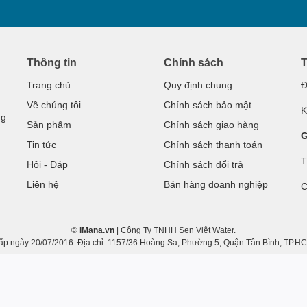
ưởng dịch vụ giao nước miễn phí tận nơi, giúp tiết kiệm
được giao đến tận nhà hoặc văn phòng của bạn một cách
Thông tin
Chính sách
T
Trang chủ
Quy định chung
Đ
rợ, đảm bảo bạn luôn hài lòng với sản phẩm và dịch vụ
Về chúng tôi
Chính sách bảo mật
K
ng
Sản phẩm
Chính sách giao hàng
G
Tin tức
Chính sách thanh toán
hiết hoàn hảo cho sức khỏe và tiện lợi cho cuộc sống
T
Hỏi - Đáp
Chính sách đổi trả
Liên hệ
Bán hàng doanh nghiệp
C
t từ thiên nhiên, với dịch vụ giao hàng tận nơi hoàn
©
iMana.vn
| Công Ty TNHH Sen Việt Water.
gày 20/07/2016. Địa chỉ: 1157/36 Hoàng Sa, Phường 5, Quận Tân Bình, TP.HCM.
phong vòi hoặc nắp để đảm bảo sản phẩm luôn ở trạng