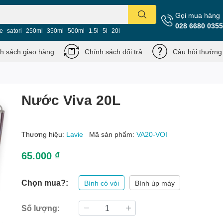
Gọi mua hàng
028 6680 0355
ie
satori
250ml
350ml
500ml
1.5l
5l
20l
h sách giao hàng
Chính sách đổi trả
Câu hỏi thường
Nước Viva 20L
Thương hiệu:
Lavie
Mã sản phẩm:
VA20-VOI
65.000 ₫
Chọn mua?:
Bình có vòi
Bình úp máy
Số lượng: