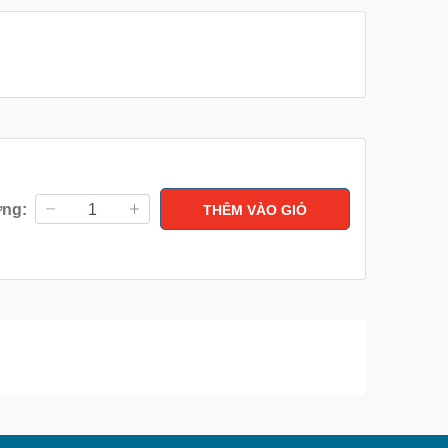
ợng:
THÊM VÀO GIỎ