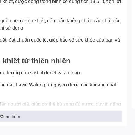
hiết, được đóng trong bình có dung tích 18.5 lít, tiện lợi
nguồn nước tinh khiết, đảm bảo không chứa các chất độc
khi sử dụng.
ặt, đạt chuẩn quốc tế, giúp bảo vệ sức khỏe của bạn và
khiết từ thiên nhiên
ểu tượng của sự tinh khiết và an toàn.
ng đất, Lavie Water giữ nguyên được các khoáng chất
ến người già, giúp cơ thể bổ sung đủ nước, duy trì năng
Xem thêm
họn hoàn hảo cho gia đình và văn