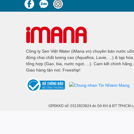
Khi lựa chọn nước Lavie Viva 20L, bạn sẽ được h
thời gian và công sức.
Chỉ cần một cuộc gọi, nước tinh khiết Lavie sẽ 
nhanh chóng và tiện lợi.
Dịch vụ khách hàng của Lavie luôn sẵn sàng hỗ t
Công ty Sen Việt Water (iMana.vn) chuyên bán nước uố
của chúng tôi.
đóng chai chất lượng cao (Aquafina, Lavie, ...) & tạp hóa
tổng hợp (Gạo, bia, nước ngọt, ...). Cam kết chính hãng.
Nước Lavie Viva 20L - Lựa chọn nước uống tinh k
Giao hàng tận nơi. Freeship!
hiện đại.
Hãy chọn Lavie để tận hưởng nguồn nước tinh khiế
hảo!
Điều kiện bảo quản
GPĐKKD số: 0313923824 do Sở KH & ĐT TPHCM cấp n
Nên dùng trong vòng 2 tuần kể từ ngày mở niêm 
thái chất lượng tốt nhất.