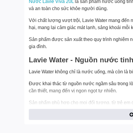
Nước Lavie Viva 20L
là sản phẩm nước uống tinh k
và an toàn cho sức khỏe người dùng.
Với chất lượng vượt trội, Lavie Water mang đến 
hại, mang lại cảm giác mát lạnh, sảng khoái mỗi 
Sản phẩm được sản xuất theo quy trình nghiêm ng
gia đình.
Lavie Water - Nguồn nước tinh 
Lavie Water không chỉ là nước uống, mà còn là bi
Được khai thác từ nguồn nước ngầm sâu trong lò
cần thiết, mang đến vị ngon ngọt tự nhiên.
Sản phẩm phù hợp cho mọi đối tượng, từ trẻ em đ
lượng và sức khỏe suốt cả ngày dài.
Bình 18.5 lít tiện lợi - Lựa c
phòng