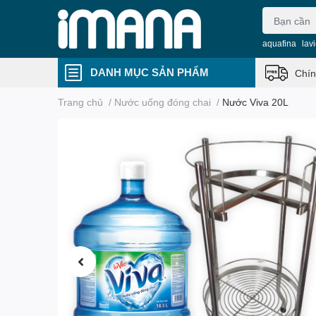
aquafina
lav
DANH MỤC SẢN PHẨM
Chín
Trang chủ
/
Nước uống đóng chai
/
Nước Viva 20L