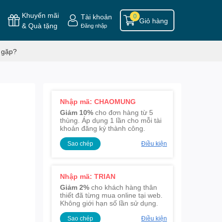
Khuyến mãi
Tài khoản
0
Giỏ hàng
& Quà tặng
Đăng nhập
 gặp?
Nhập mã: CHAOMUNG
Giảm 10%
cho đơn hàng từ 5
thùng. Áp dụng 1 lần cho mỗi tài
khoản đăng ký thành công.
Sao chép
Điều kiện
Nhập mã: TRIAN
Giảm 2%
cho khách hàng thân
thiết đã từng mua online tại web.
Không giới hạn số lần sử dụng.
Sao chép
Điều kiện